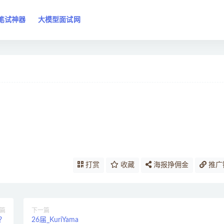
笔试神器
大模型面试网
打赏
收藏
海报挣佣金
推广
篇
下一篇
？
26届_KuriYama