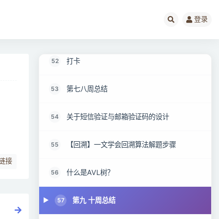
第五周、第六周学习总结
50
登录
examplearticle
51
打卡
52
第七八周总结
53
关于短信验证与邮箱验证码的设计
54
【回溯】一文学会回溯算法解题步骤
55
链接
什么是AVL树？
56
第九 十周总结
57