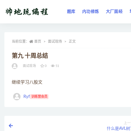
题库
内功修炼
大厂面经
全部
当前位置：
首页
面试现场
正文
第九 十周总结
面试现场
0
51
继续学习八股文
Ryf
训练营会员
上一
什么是AVL树