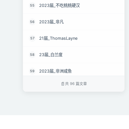
2023届_不吃桃桃硬汉
55
2023届_非凡
56
21届_ThomasLayne
57
23届_白兰度
58
2023届_非洲咸鱼
59
共 96 篇文章
2022届_灼华
60
2023届_上辈子是条蜀道吧
61
2023届_空
62