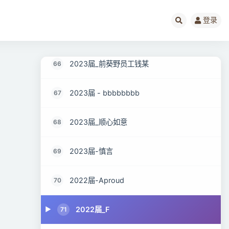
2023届-多肉葡萄
64
登录
2022届_骑鹤下江南
65
2023届_前葵野员工钱某
66
2023届 - bbbbbbbb
67
2023届_顺心如意
68
2023届-慎言
69
2022届-Aproud
70
2022届_F
71