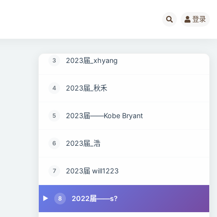
每周打卡做的比较好的成员示例
1
登录
2023届_落雪无痕
2
2023届_xhyang
3
2023届_秋禾
4
2023届——Kobe Bryant
5
2023届_浩
6
2023届 will1223
7
2022届——s?
8