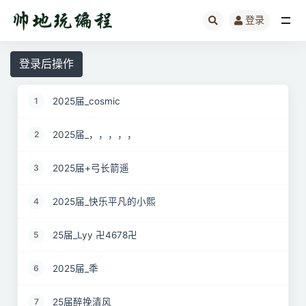
登录
全部
登录后操作
2025届_cosmic
1
2025届_，，，，，
2
2025届+弓长箭遥
3
2025届_快乐平凡的小熙
4
25届_Lyy 卍4678卍
5
2025届_秊
6
25届醉挽清风
7