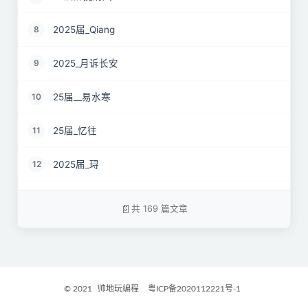
2025届_Qiang
8
2025_月诉长安
9
25届__易水寒
10
25届_忆往
11
2025届_𬍤
12
25届 花海
13
共 169 篇文章
2025届_星月之弦
14
25届_烟雨平生
15
© 2021
帅地玩编程
粤ICP备2020112221号-1
2025届_封闭半挂货车
16