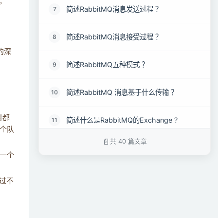
。
简述RabbitMQ消息发送过程 ？
7
。
简述RabbitMQ消息接受过程 ？
8
的深
简述RabbitMQ五种模式 ？
9
简述RabbitMQ 消息基于什么传输 ？
10
时都
简述什么是RabbitMQ的Exchange ?
11
个队
共 40 篇文章
简述RabbitMQ的topic主题模式 ？
12
一个
RabbitMQ 上的queue 中存放的 message
13
通过不
是否有数量限制？
简述RabbitMQ的routing路由模式 ？
14