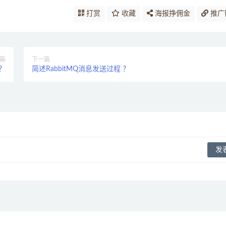
打赏
收藏
海报挣佣金
推广
篇
下一篇
 ？
简述RabbitMQ消息发送过程 ？