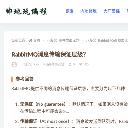
题库
内功修炼
大厂面经
全部
当前位置：
首页
八股文_高并发面试题
八股文_RabbitMQ高频面
RabbitMQ消息传输保证层级？
八股文_RabbitMQ高频面试题
0
105
参考回答
RabbitMQ提供不同的消息传输保证层级，主要分为以下几种
无保证（No guarantee）
：默认情况下，如果消息没有被持
在传输过程中可能会丢失。
传输保证（At most once）
：消息被发送到队列时，Rab