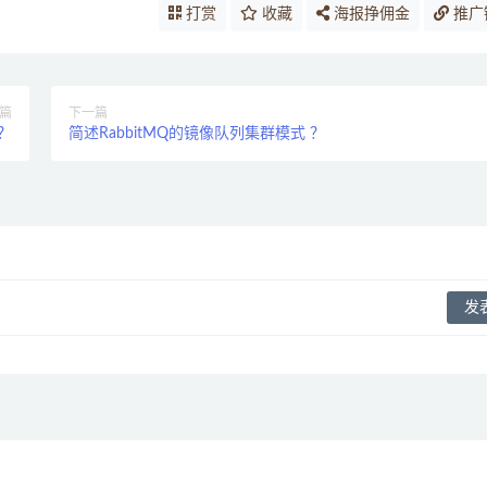
打赏
收藏
海报挣佣金
推广
篇
下一篇
？
简述RabbitMQ的镜像队列集群模式 ？