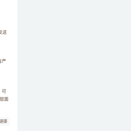
发送
有严
，可
层面
链接