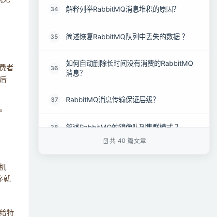
解释列举RabbitMQ消息堆积的原因？
34
简述恢复RabbitMQ队列中丢失的数据 ？
35
如何自动删除长时间没有消费的RabbitMQ
消费者
36
消息？
后
RabbitMQ消息传输保证层级？
37
。
简述RabbitMQ的镜像队列集群模式 ？
38
共 40 篇文章
简述RabbitMQ的普通集群模式 ？
39
机
序就
如何保证高可用 - RabbitMQ 集群 ？
40
配给特