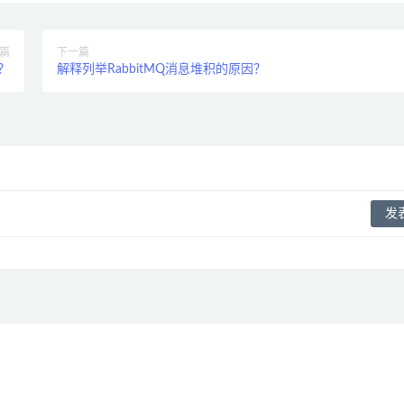
篇
下一篇
？
解释列举RabbitMQ消息堆积的原因？