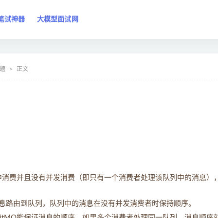
笔试神器
大模型面试网
试题
正文
队列中消费并且没有并发消费（即只有一个消费者处理该队列中的消息）
息路由到队列，队列中的消息在没有并发消费者时保持顺序。
bitMQ能保证消息的顺序。如果多个消费者处理同一队列，消息顺序