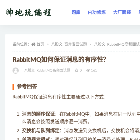
题库
内功修炼
大厂面经
全部
当前位置：
首页
八股文_高并发面试题
八股文_RabbitMQ高频面
RabbitMQ如何保证消息的有序性？
八股文_RabbitMQ高频面试题
0
161
参考回答
RabbitMQ保证消息有序性主要通过以下方式：
消息的顺序保证
：在RabbitMQ中，如果消息在同一
么消息会按照发送顺序逐一消费。
交换机与队列绑定
：消息发送到交换机后，交换机会将消
单消费者模式
：通过确保队列只被单一消费者处理，Rab