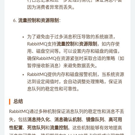
行日志记录和进一步处理的情况，保证消息不会
因为消费者异常而丢失。
流量控制和资源限制
：
为了避免由于过多消息积压导致的系统崩溃，
RabbitMQ支持
流量控制
和
资源限制
，如内存使
用、磁盘空间等。可以设置内存和磁盘的阈值，
确保RabbitMQ在资源紧张时采取合适的策略（如
暂停接收新消息）来避免数据丢失。
RabbitMQ提供内存和磁盘报警机制，当系统资源
达到设定阈值时，会自动调整处理策略，保证消
息队列的稳定性和可靠性。
总结
RabbitMQ通过多种机制保证消息队列的稳定性和消息不丢
失，包括
消息持久化
、
消息确认机制
、
镜像队列
、
高可用
性配置
、
死信队列
和
流量控制
。这些机制能够有效地提高