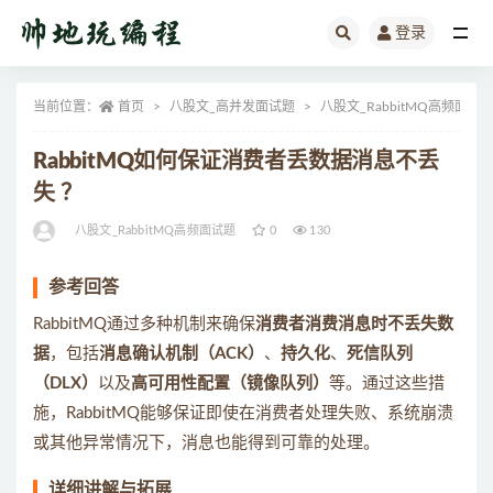
登录
全部
当前位置：
首页
八股文_高并发面试题
八股文_RabbitMQ高频面试
RabbitMQ如何保证消费者丢数据消息不丢
失 ？
八股文_RabbitMQ高频面试题
0
130
参考回答
RabbitMQ通过多种机制来确保
消费者消费消息时不丢失数
据
，包括
消息确认机制（ACK）
、
持久化
、
死信队列
（DLX）
以及
高可用性配置（镜像队列）
等。通过这些措
施，RabbitMQ能够保证即使在消费者处理失败、系统崩溃
或其他异常情况下，消息也能得到可靠的处理。
详细讲解与拓展