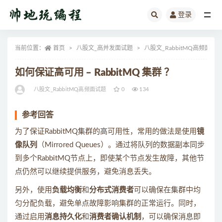
登录
全部
当前位置：
首页
八股文_高并发面试题
八股文_RabbitMQ高频面试
如何保证高可用 – RabbitMQ 集群 ？
八股文_RabbitMQ高频面试题
0
134
参考回答
为了保证RabbitMQ集群的高可用性，常用的做法是使用
镜
像队列
（Mirrored Queues）。通过将队列的数据副本同步
到多个RabbitMQ节点上，即使某个节点发生故障，其他节
点仍然可以继续提供服务，避免消息丢失。
另外，使用
负载均衡
和
分布式消费者
可以确保在集群中均
匀分配负载，避免单点故障影响集群的正常运行。同时，
通过启用
消息持久化
和
消费者确认机制
，可以确保消息即