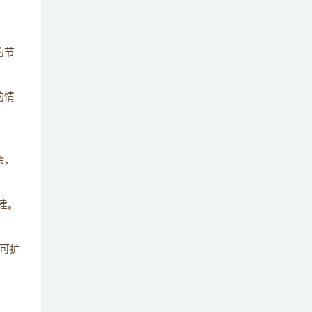
的节
的情
余，
建。
可扩