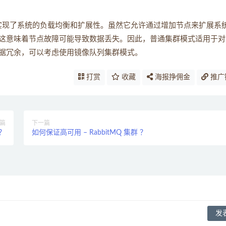
据，实现了系统的负载均衡和扩展性。虽然它允许通过增加节点来扩展系
这意味着节点故障可能导致数据丢失。因此，普通集群模式适用于对
据冗余，可以考虑使用镜像队列集群模式。
打赏
收藏
海报挣佣金
推广
篇
下一篇
？
如何保证高可用 – RabbitMQ 集群 ？