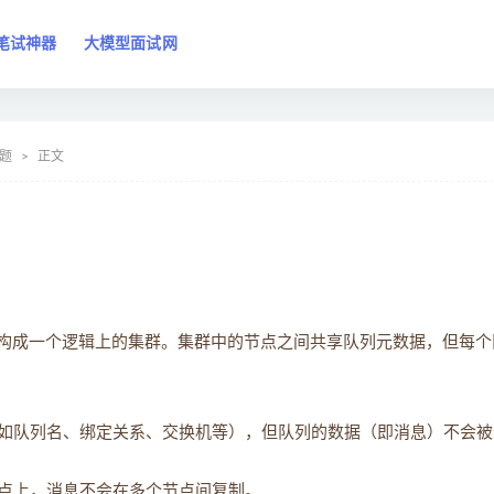
笔试神器
大模型面试网
试题
正文
同工作，构成一个逻辑上的集群。集群中的节点之间共享队列元数据，但每
如队列名、绑定关系、交换机等），但队列的数据（即消息）不会被
点上，消息不会在多个节点间复制。