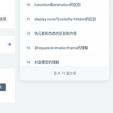
transition和animation的区别
10
display:none与visibility:hidden的区别
11
链接
伪元素和伪类的区别和作用
12
对requestAnimationframe的理解
13
对盒模型的理解
14
共 72 篇文章
为什么有时候⽤translate来改变位置而不是
15
定位
li 与 li 之间有看不见的空白间隔是什么原因
16
引起的 如何解决