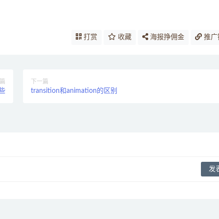
打赏
收藏
海报挣佣金
推广
篇
下一篇
些
transition和animation的区别