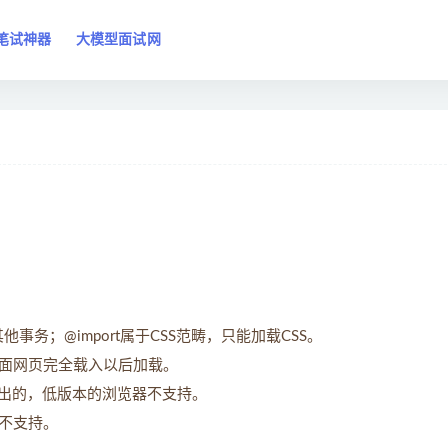
笔试神器
大模型面试网
其他事务；@import属于CSS范畴，只能加载CSS。
需要页面网页完全载入以后加载。
2.1提出的，低版本的浏览器不支持。
rt不支持。