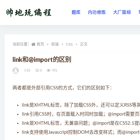
题库
内功修炼
大厂面经
全部
当前位置：
首页
前端
CSS
正文
link和@import的区别
CSS
0
701
两者都是外部引用CSS的方式，它们的区别如下：
link是XHTML标签，除了加载CSS外，还可以定义RSS等
link引用CSS时，在页面载入时同时加载；@import
link是XHTML标签，无兼容问题；@import是在CSS
link支持使用Javascript控制DOM去改变样式；而@impo