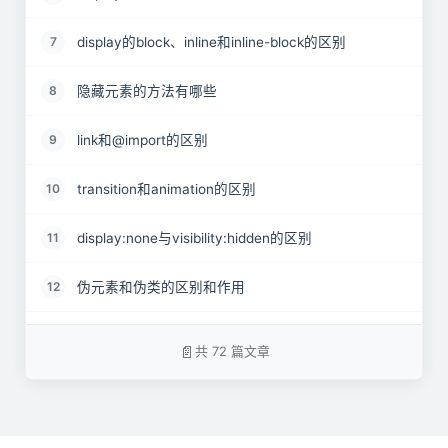
display的block、inline和inline-block的区别
7
隐藏元素的方法有哪些
8
link和@import的区别
9
transition和animation的区别
10
display:none与visibility:hidden的区别
11
伪元素和伪类的区别和作用
12
对requestAnimationframe的理解
13
共 72 篇文章
对盒模型的理解
14
为什么有时候⽤translate来改变位置而不是定位
15