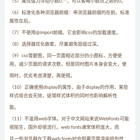
（5）属性值为浮动小数0.**，可以省略小数点之前的0。
（6）标准化各种浏览器前缀：带浏览器前缀的在前。标准
属性在后。
（7）不使用@import前缀，它会影响css的加载速度。
（8）选择器优化嵌套，尽量避免层级过深。
（9）css雪碧图，同一页面相近部分的小图标，方便使
用，减少页面的请求次数，但是同时图片本身会变大，使
用时，优劣考虑清楚，再使用。
（10）正确使用display的属性，由于display的作用，某些
样式组合会无效，徒增样式体积的同时也影响解析性
能。
（11）不滥用web字体。对于中文网站来说WebFonts可能
很陌生，国外却很流行。web fonts通常体积庞大，而
且一些浏览器在下载web fonts时会阻塞页面渲染损伤性