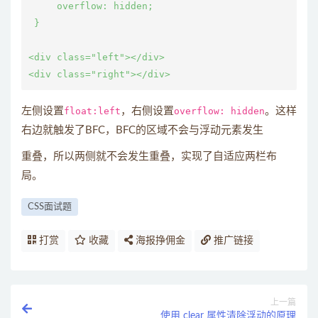
     overflow: hidden;

 }

<div class="left"></div>

左侧设置
float:left
，右侧设置
overflow: hidden
。这样
右边就触发了BFC，BFC的区域不会与浮动元素发生
重叠，所以两侧就不会发生重叠，实现了自适应两栏布
局。
CSS面试题
打赏
收藏
海报挣佣金
推广链接
上一篇
使用 clear 属性清除浮动的原理