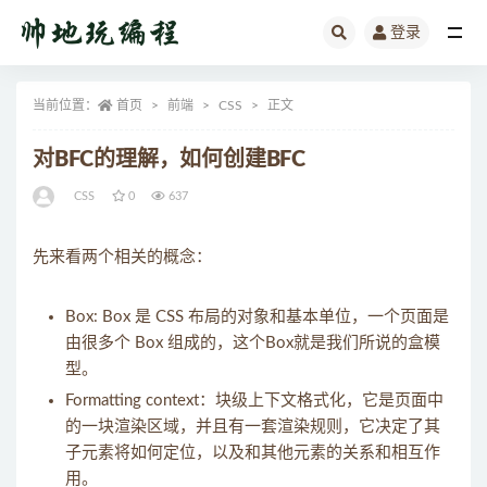
登录
全部
当前位置：
首页
前端
CSS
正文
对BFC的理解，如何创建BFC
CSS
0
637
先来看两个相关的概念：
Box: Box 是 CSS 布局的对象和基本单位，⼀个⻚⾯是
由很多个 Box 组成的，这个Box就是我们所说的盒模
型。
Formatting context：块级上下⽂格式化，它是⻚⾯中
的⼀块渲染区域，并且有⼀套渲染规则，它决定了其
⼦元素将如何定位，以及和其他元素的关系和相互作
⽤。