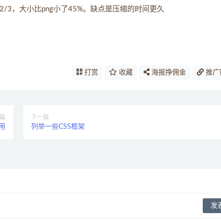
的2/3，大小比png小了45%。缺点是压缩的时间更久
打赏
收藏
海报挣佣金
推广
篇
下一篇
使用
列举一些CSS框架