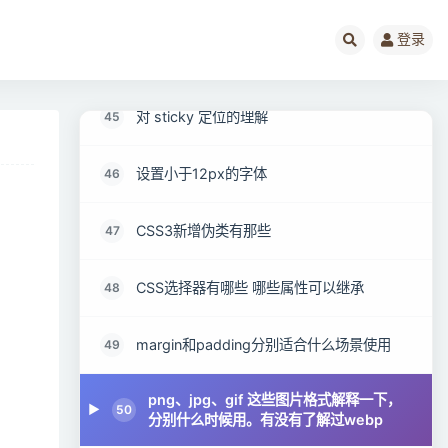
display、float、position的关系
43
登录
absolute与fixed共同点与不同点
44
对 sticky 定位的理解
45
设置小于12px的字体
46
CSS3新增伪类有那些
47
CSS选择器有哪些 哪些属性可以继承
48
margin和padding分别适合什么场景使用
49
png、jpg、gif 这些图片格式解释一下，
50
分别什么时候用。有没有了解过webp