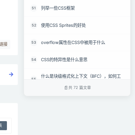
列举一些CSS框架
51
使用CSS Sprites的好处
52
overflow属性在CSS中被用于什么
53
链接
CSS的特异性是什么意思
54
什么是块级格式化上下文（BFC），如何工
55
作
共 72 篇文章
这段CSS代码会产生什么影响 {box-
56
sizing：border-box;}
相对，固定，绝对和静态定位的元素有什么
57
区别