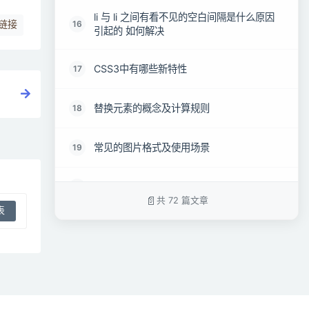
li 与 li 之间有看不见的空白间隔是什么原因
16
链接
引起的 如何解决
CSS3中有哪些新特性
17
替换元素的概念及计算规则
18
常见的图片格式及使用场景
19
对 CSSSprites 的理解
20
共 72 篇文章
什么是物理像素，逻辑像素和像素密度，为
21
什么在移动端开发时需要用到@3x, @2x这
种图片
对line-height 的理解及其赋值方式
22