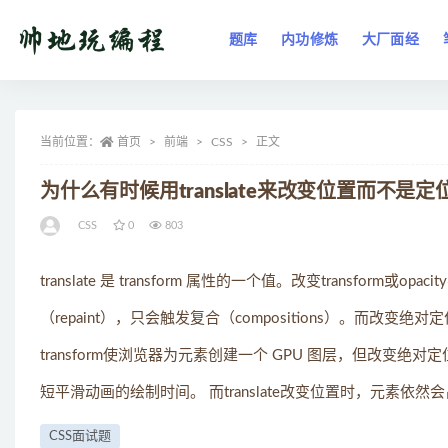
题库
内功修炼
大厂面经
全部
当前位置：
首页
前端
CSS
正文
为什么有时候⽤translate来改变位置而不是定
CSS
0
803
translate 是 transform 属性的⼀个值。改变transform或
（repaint），只会触发复合（compositions）。而改
transform使浏览器为元素创建⼀个 GPU 图层，但改变绝对定位会
短平滑动画的绘制时间。 ⽽translate改变位置时，元素
CSS面试题