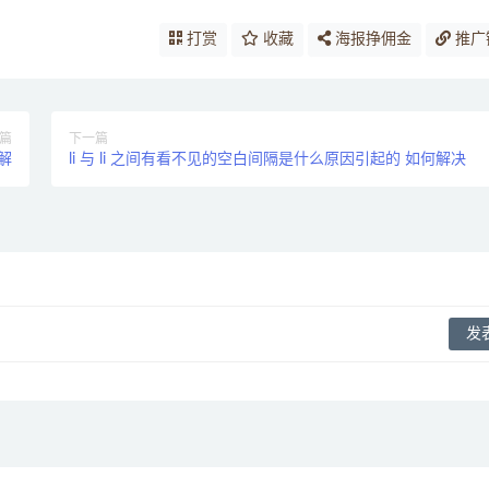
打赏
收藏
海报挣佣金
推广
篇
下一篇
解
li 与 li 之间有看不见的空白间隔是什么原因引起的 如何解决