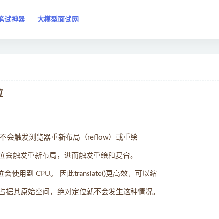
笔试神器
大模型面试网
位
opacity不会触发浏览器重新布局（reflow）或重绘
变绝对定位会触发重新布局，进而触发重绘和复合。
使用到 CPU。 因此translate()更⾼效，可以缩
依然会占据其原始空间，绝对定位就不会发⽣这种情况。