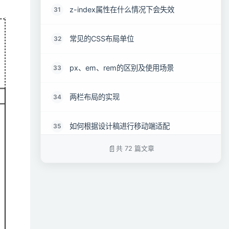
z-index属性在什么情况下会失效
31
常见的CSS布局单位
32
px、em、rem的区别及使用场景
33
两栏布局的实现
34
如何根据设计稿进行移动端适配
35
共 72 篇文章
对Flex布局的理解及其使用场景
36
响应式设计的概念及基本原理
37
为什么需要清除浮动 清除浮动的方式
38