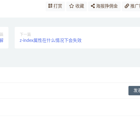
打赏
收藏
海报挣佣金
推广
篇
下一篇
理解
z-index属性在什么情况下会失效