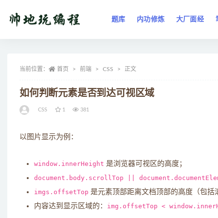
题库
内功修炼
大厂面经
全部
当前位置：
首页
前端
CSS
正文
如何判断元素是否到达可视区域
CSS
1
381
以图片显示为例：
window.innerHeight
是浏览器可视区的高度；
document.body.scrollTop || document.documentEle
imgs.offsetTop
是元素顶部距离文档顶部的高度（包括
内容达到显示区域的：
img.offsetTop < window.inner