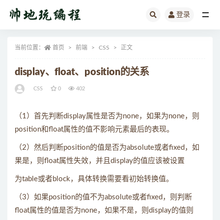
登录
全部
当前位置：
首页
前端
CSS
正文
display、float、position的关系
CSS
0
402
（1）首先判断display属性是否为none，如果为none，则
position和float属性的值不影响元素最后的表现。
（2）然后判断position的值是否为absolute或者fixed，如
果是，则float属性失效，并且display的值应该被设置
为table或者block，具体转换需要看初始转换值。
（3）如果position的值不为absolute或者fixed，则判断
float属性的值是否为none，如果不是，则display的值则