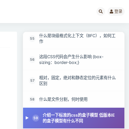
overflow属性在CSS中被用于什么
53
登录
CSS的特异性是什么意思
54
什么是块级格式化上下文（BFC），如何工
55
作
这段CSS代码会产生什么影响 {box-
56
sizing：border-box;}
相对，固定，绝对和静态定位的元素有什么
57
区别
什么是文件分割，何时使用
58
介绍一下标准的css的盒子模型 低版本IE
59
的盒子模型有什么不同