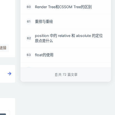
Render Tree和CSSOM Tree的区别
60
重排与重绘
61
position 中的 relative 和 absolute 的定位
62
原点是什么
链接
float的使用
63
flex弹性布局
64
共 72 篇文章
常见居中方案
65
如何居中p 如何居中一个浮动元素 如何让绝
66
对定位的p居中