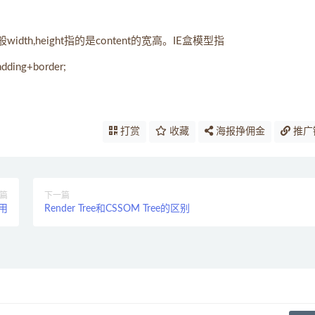
width,height指的是content的宽高。IE盒模型指
ing+border;
打赏
收藏
海报挣佣金
推广
篇
下一篇
用
Render Tree和CSSOM Tree的区别