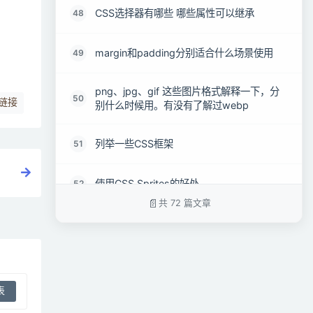
CSS选择器有哪些 哪些属性可以继承
48
margin和padding分别适合什么场景使用
49
png、jpg、gif 这些图片格式解释一下，分
50
链接
别什么时候用。有没有了解过webp
列举一些CSS框架
51
使用CSS Sprites的好处
52
共 72 篇文章
overflow属性在CSS中被用于什么
53
CSS的特异性是什么意思
54
什么是块级格式化上下文（BFC），如何工
55