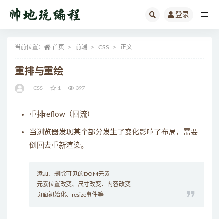
登录
全部
当前位置：
首页
前端
CSS
正文
重排与重绘
CSS
1
397
重排reflow（回流）
当浏览器发现某个部分发生了变化影响了布局，需要
倒回去重新渲染。
添加、删除可见的DOM元素
元素位置改变、尺寸改变、内容改变
页面初始化、resize事件等