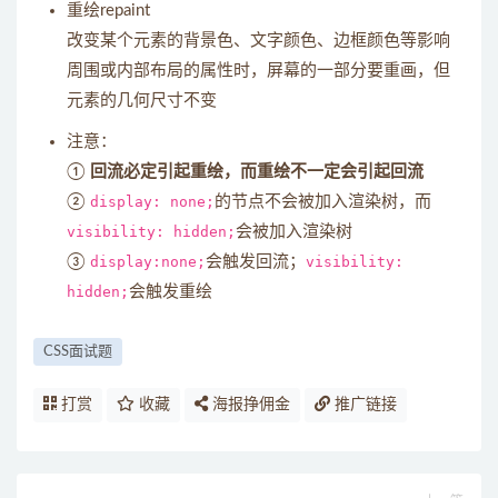
重绘repaint
改变某个元素的背景色、文字颜色、边框颜色等影响
周围或内部布局的属性时，屏幕的一部分要重画，但
元素的几何尺寸不变
注意：
①
回流必定引起重绘，而重绘不一定会引起回流
②
display: none;
的节点不会被加入渲染树，而
visibility: hidden;
会被加入渲染树
③
display:none;
会触发回流；
visibility:
hidden;
会触发重绘
CSS面试题
打赏
收藏
海报挣佣金
推广链接