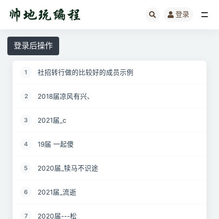
登录
全部
登录后操作
社招转行做的比较好的成员示例
1
2018届凉风有兴、
2
2021届_c
3
19届 一起傻
4
2020届_犊马不识途
5
2021届_流逝
6
2020届---松
7