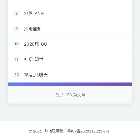
21届_ANH
8
冷暖自知
9
2020届_GU
10
社招_知世
11
18届_马啸天
12
19届_lz
13
共 123 篇文章
22届_孝直令君
14
2017届_Jocelyn
15
© 2021
帅地玩编程
粤ICP备2020112221号-1
2021届_GritM
16