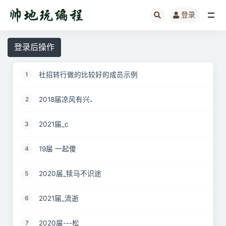
登录
全部
登录后操作
社招转行做的比较好的成员示例
1
2018届凉风有兴、
2
2021届_c
3
19届 一起傻
4
2020届_犊马不识途
5
2021届_流逝
6
2020届---松
7