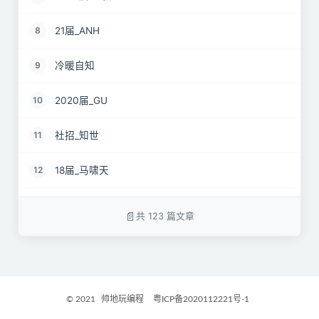
21届_ANH
8
冷暖自知
9
2020届_GU
10
社招_知世
11
18届_马啸天
12
19届_lz
13
共 123 篇文章
22届_孝直令君
14
2017届_Jocelyn
15
© 2021
帅地玩编程
粤ICP备2020112221号-1
2021届_GritM
16