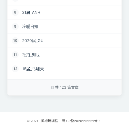
21届_ANH
8
冷暖自知
9
2020届_GU
10
社招_知世
11
18届_马啸天
12
19届_lz
13
共 123 篇文章
22届_孝直令君
14
2017届_Jocelyn
15
© 2021
帅地玩编程
粤ICP备2020112221号-1
2021届_GritM
16