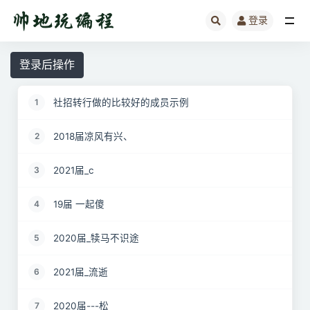
登录
全部
登录后操作
社招转行做的比较好的成员示例
1
2018届凉风有兴、
2
2021届_c
3
19届 一起傻
4
2020届_犊马不识途
5
2021届_流逝
6
2020届---松
7