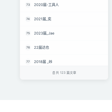
2020届-工具人
73
2021届_奕
74
2023届_Jae
75
22届达也
76
2018届 _🧸
77
共 123 篇文章
2013届-凝霜若冰
78
社招学员_漂洋过海去见你
79
社招_unanibo
80