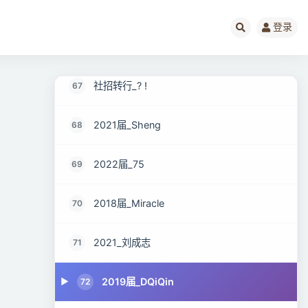
2022届_叶荻风Difeng YE
65
登录
2020届等你@回来
66
社招转行_? !
67
2021届_Sheng
68
2022届_75
69
2018届_Miracle
70
2021_刘成志
71
2019届_DQiQin
72