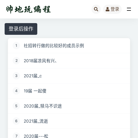
登录
全部
登录后操作
社招转行做的比较好的成员示例
1
2018届凉风有兴、
2
2021届_c
3
19届 一起傻
4
2020届_犊马不识途
5
2021届_流逝
6
2020届---松
7