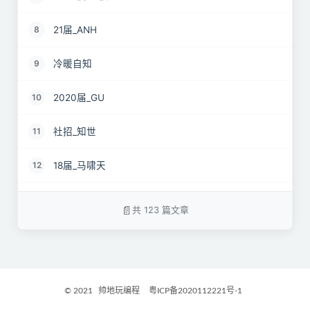
21届_ANH
8
冷暖自知
9
2020届_GU
10
社招_知世
11
18届_马啸天
12
19届_lz
13
共 123 篇文章
22届_孝直令君
14
2017届_Jocelyn
15
© 2021
帅地玩编程
粤ICP备2020112221号-1
2021届_GritM
16