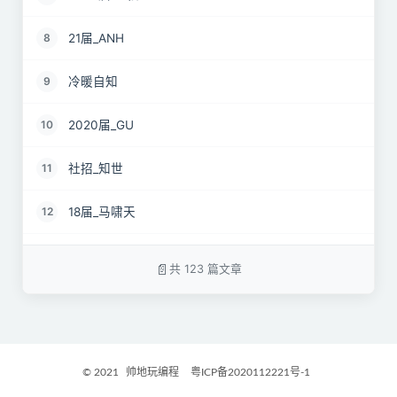
21届_ANH
8
冷暖自知
9
2020届_GU
10
社招_知世
11
18届_马啸天
12
19届_lz
13
共 123 篇文章
22届_孝直令君
14
2017届_Jocelyn
15
© 2021
帅地玩编程
粤ICP备2020112221号-1
2021届_GritM
16