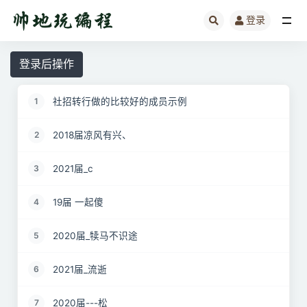
登录
全部
登录后操作
社招转行做的比较好的成员示例
1
2018届凉风有兴、
2
2021届_c
3
19届 一起傻
4
2020届_犊马不识途
5
2021届_流逝
6
2020届---松
7