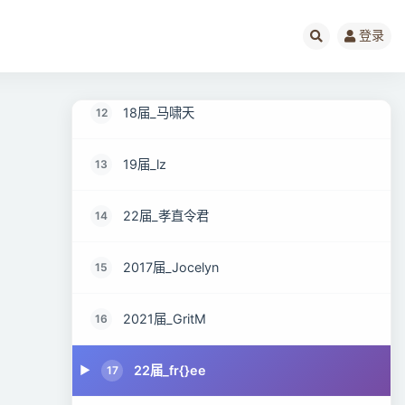
2020届_GU
10
登录
社招_知世
11
18届_马啸天
12
19届_lz
13
22届_孝直令君
14
2017届_Jocelyn
15
2021届_GritM
16
22届_fr{}ee
17