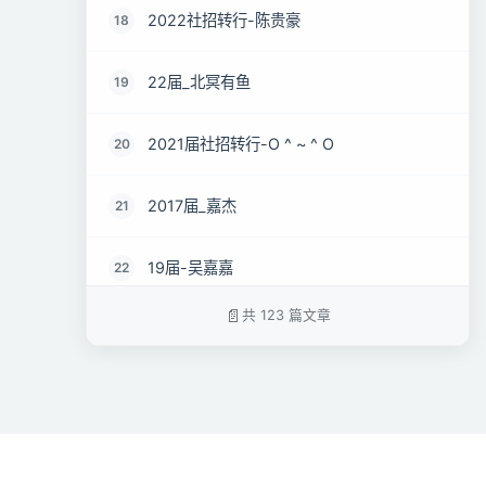
2022社招转行-陈贵豪
18
22届_北冥有鱼
19
2021届社招转行-O ^ ~ ^ O
20
2017届_嘉杰
21
19届-吴嘉嘉
22
共 123 篇文章
17届_feiskyend
23
22届社招__希杰
24
2019届_。
25