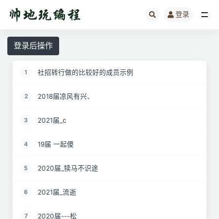
登录
全部
登录后操作
社招转行做的比较好的成员示例
1
2018届凉风有兴、
2
2021届_c
3
19届 一起傻
4
2020届_犊马不识途
5
2021届_流逝
6
2020届---松
7