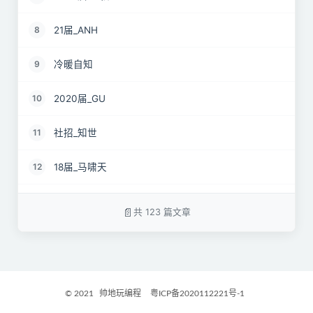
21届_ANH
8
冷暖自知
9
2020届_GU
10
社招_知世
11
18届_马啸天
12
19届_lz
13
共 123 篇文章
22届_孝直令君
14
2017届_Jocelyn
15
© 2021
帅地玩编程
粤ICP备2020112221号-1
2021届_GritM
16