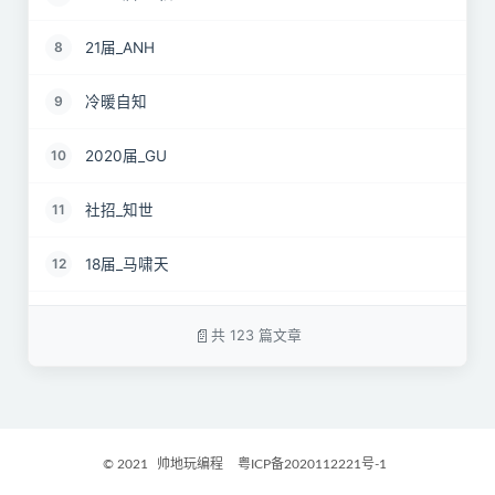
21届_ANH
8
冷暖自知
9
2020届_GU
10
社招_知世
11
18届_马啸天
12
19届_lz
13
共 123 篇文章
22届_孝直令君
14
2017届_Jocelyn
15
© 2021
帅地玩编程
粤ICP备2020112221号-1
2021届_GritM
16