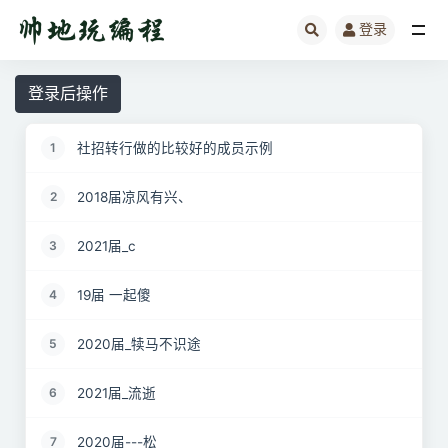
登录
全部
登录后操作
社招转行做的比较好的成员示例
1
2018届凉风有兴、
2
2021届_c
3
19届 一起傻
4
2020届_犊马不识途
5
2021届_流逝
6
2020届---松
7