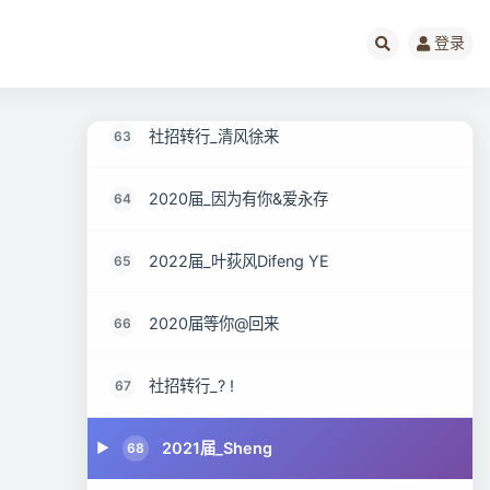
Yu.
61
登录
19届_TM_
62
社招转行_清风徐来
63
2020届_因为有你&爱永存
64
2022届_叶荻风Difeng YE
65
2020届等你@回来
66
社招转行_? !
67
2021届_Sheng
68