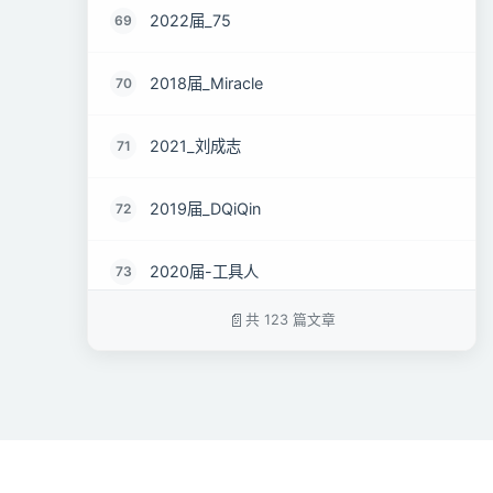
2022届_75
69
2018届_Miracle
70
2021_刘成志
71
2019届_DQiQin
72
2020届-工具人
73
共 123 篇文章
2021届_奕
74
2023届_Jae
75
22届达也
76