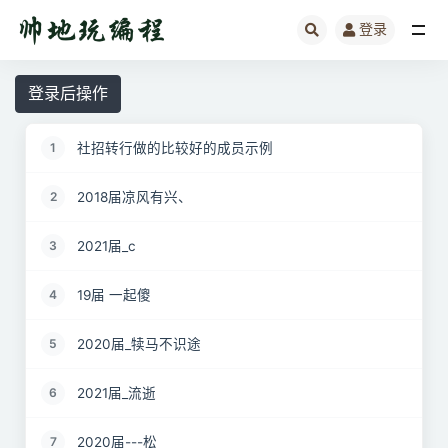
登录
全部
登录后操作
社招转行做的比较好的成员示例
1
2018届凉风有兴、
2
2021届_c
3
19届 一起傻
4
2020届_犊马不识途
5
2021届_流逝
6
2020届---松
7