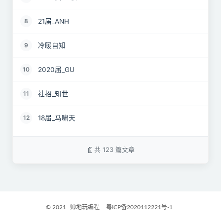
21届_ANH
8
冷暖自知
9
2020届_GU
10
社招_知世
11
18届_马啸天
12
19届_lz
13
共 123 篇文章
22届_孝直令君
14
2017届_Jocelyn
15
© 2021
帅地玩编程
粤ICP备2020112221号-1
2021届_GritM
16