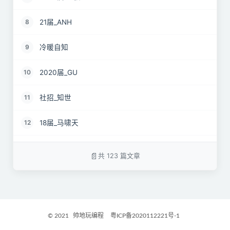
21届_ANH
8
冷暖自知
9
2020届_GU
10
社招_知世
11
18届_马啸天
12
19届_lz
13
共 123 篇文章
22届_孝直令君
14
2017届_Jocelyn
15
© 2021
帅地玩编程
粤ICP备2020112221号-1
2021届_GritM
16