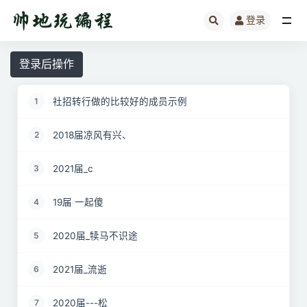
登录
全部
登录后操作
社招转行做的比较好的成员示例
1
2018届凉风有兴、
2
2021届_c
3
19届 一起傻
4
2020届_犊马不识途
5
2021届_流逝
6
2020届---松
7