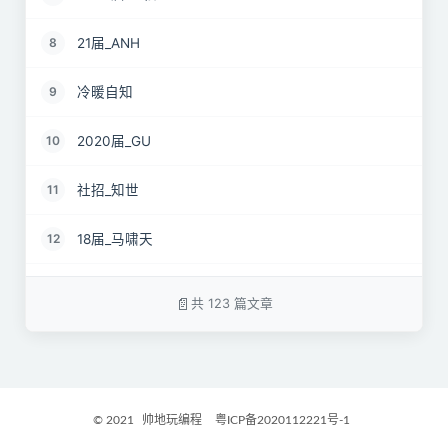
21届_ANH
8
冷暖自知
9
2020届_GU
10
社招_知世
11
18届_马啸天
12
19届_lz
13
共 123 篇文章
22届_孝直令君
14
2017届_Jocelyn
15
© 2021
帅地玩编程
粤ICP备2020112221号-1
2021届_GritM
16