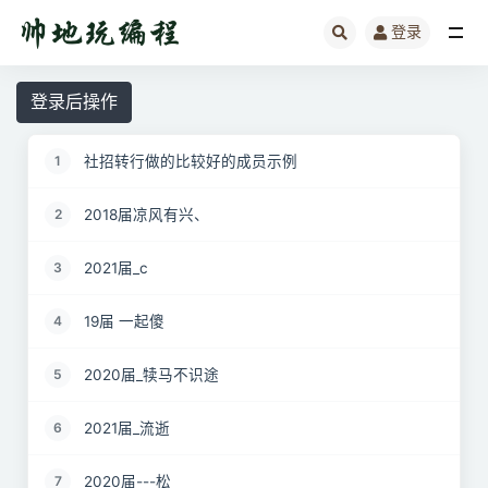
登录
全部
登录后操作
社招转行做的比较好的成员示例
1
2018届凉风有兴、
2
2021届_c
3
19届 一起傻
4
2020届_犊马不识途
5
2021届_流逝
6
2020届---松
7