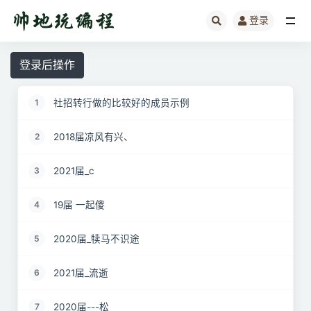
登录
全部
登录后操作
社招转行做的比较好的成员示例
1
2018届凉风有兴、
2
2021届_c
3
19届 一起傻
4
2020届_犊马不识途
5
2021届_流逝
6
2020届---松
7