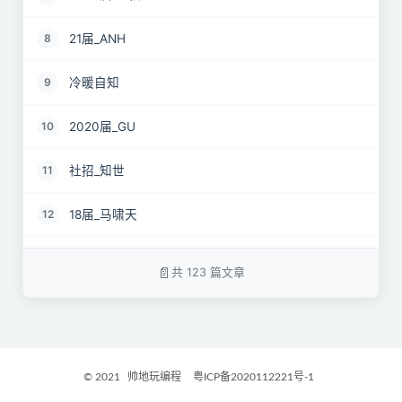
21届_ANH
8
冷暖自知
9
2020届_GU
10
社招_知世
11
18届_马啸天
12
19届_lz
13
共 123 篇文章
22届_孝直令君
14
2017届_Jocelyn
15
© 2021
帅地玩编程
粤ICP备2020112221号-1
2021届_GritM
16