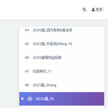
19届_TM_
62
登录
社招转行_清风徐来
63
2020届_因为有你&爱永存
64
2022届_叶荻风Difeng YE
65
2020届等你@回来
66
社招转行_? !
67
2021届_Sheng
68
2022届_75
69