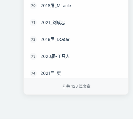
2018届_Miracle
70
2021_刘成志
71
2019届_DQiQin
72
2020届-工具人
73
2021届_奕
74
共 123 篇文章
2023届_Jae
75
22届达也
76
2018届 _🧸
77