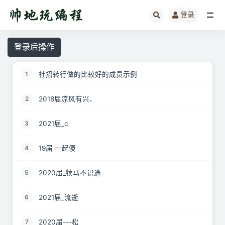
登录
全部
登录后操作
社招转行做的比较好的成员示例
1
2018届凉风有兴、
2
2021届_c
3
19届 一起傻
4
2020届_犊马不识途
5
2021届_流逝
6
2020届---松
7