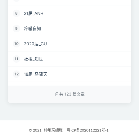
21届_ANH
8
冷暖自知
9
2020届_GU
10
社招_知世
11
18届_马啸天
12
19届_lz
13
共 123 篇文章
22届_孝直令君
14
2017届_Jocelyn
15
© 2021
帅地玩编程
粤ICP备2020112221号-1
2021届_GritM
16