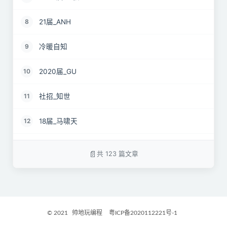
21届_ANH
8
冷暖自知
9
2020届_GU
10
社招_知世
11
18届_马啸天
12
19届_lz
13
共 123 篇文章
22届_孝直令君
14
2017届_Jocelyn
15
© 2021
帅地玩编程
粤ICP备2020112221号-1
2021届_GritM
16