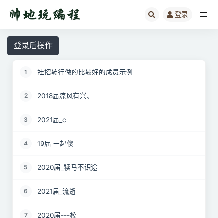
登录
全部
登录后操作
社招转行做的比较好的成员示例
1
2018届凉风有兴、
2
2021届_c
3
19届 一起傻
4
2020届_犊马不识途
5
2021届_流逝
6
2020届---松
7