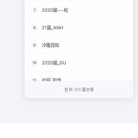
2020届---松
7
21届_ANH
8
冷暖自知
9
2020届_GU
10
社招_知世
11
共 123 篇文章
18届_马啸天
12
19届_lz
13
22届_孝直令君
14