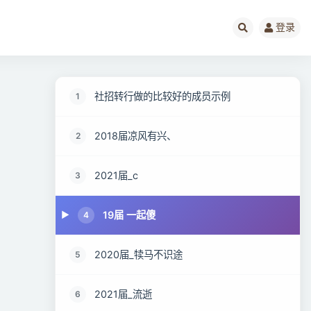
登录
社招转行做的比较好的成员示例
1
2018届凉风有兴、
2
2021届_c
3
19届 一起傻
4
2020届_犊马不识途
5
2021届_流逝
6