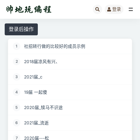
登录
全部
登录后操作
社招转行做的比较好的成员示例
1
2018届凉风有兴、
2
2021届_c
3
19届 一起傻
4
2020届_犊马不识途
5
2021届_流逝
6
2020届---松
7