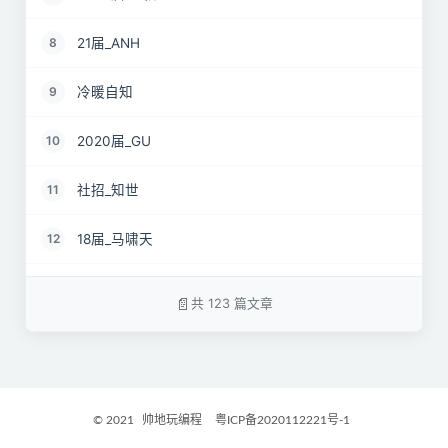
21届_ANH
8
冷暖自知
9
2020届_GU
10
社招_知世
11
18届_马啸天
12
19届_lz
13
共 123 篇文章
22届_孝直令君
14
2017届_Jocelyn
15
© 2021
帅地玩编程
粤ICP备2020112221号-1
2021届_GritM
16