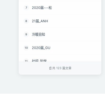
2020届---松
7
21届_ANH
8
冷暖自知
9
2020届_GU
10
社招_知世
11
共 123 篇文章
18届_马啸天
12
19届_lz
13
22届_孝直令君
14