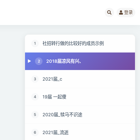
登录
社招转行做的比较好的成员示例
1
2018届凉风有兴、
2
2021届_c
3
19届 一起傻
4
2020届_犊马不识途
5
2021届_流逝
6