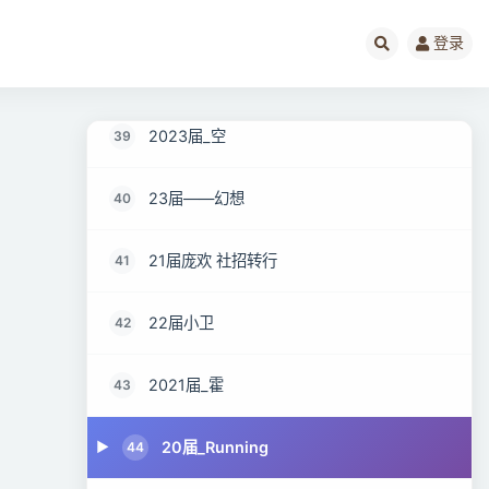
2020届_幸会
37
登录
2021届_LWX...
38
2023届_空
39
23届——幻想
40
21届庞欢 社招转行
41
22届小卫
42
2021届_霍
43
20届_Running
44