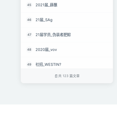
2021届_薛蘸
45
21届_SAg
46
21届学员_伪装者肥鯮
47
2020届_vov
48
社招_WESTIN?
49
共 123 篇文章
社招转行_俊游
50
2021届_还好
51
2020届_周刚
52