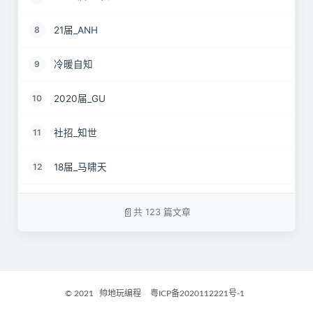
21届_ANH
8
冷暖自知
9
2020届_GU
10
社招_知世
11
18届_马啸天
12
19届_lz
13
共 123 篇文章
22届_孝直令君
14
2017届_Jocelyn
15
© 2021
帅地玩编程
粤ICP备2020112221号-1
2021届_GritM
16