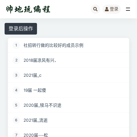
登录
全部
登录后操作
社招转行做的比较好的成员示例
1
2018届凉风有兴、
2
2021届_c
3
19届 一起傻
4
2020届_犊马不识途
5
2021届_流逝
6
2020届---松
7