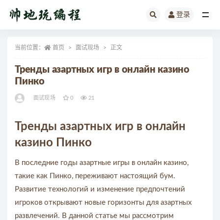
登录
全部
当前位置：
首页
面试现场
正文
Тренды азартных игр в онлайн казино
Пинко
面试现场
0
21
Тренды азартных игр в онлайн
казино Пинко
В последние годы азартные игры в онлайн казино,
такие как Пинко, переживают настоящий бум.
Развитие технологий и изменение предпочтений
игроков открывают новые горизонты для азартных
развлечений. В данной статье мы рассмотрим