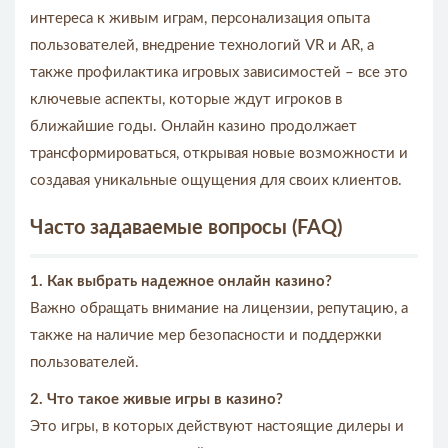
интереса к живым играм, персонализация опыта
пользователей, внедрение технологий VR и AR, а
также профилактика игровых зависимостей – все это
ключевые аспекты, которые ждут игроков в
ближайшие годы. Онлайн казино продолжает
трансформироваться, открывая новые возможности и
создавая уникальные ощущения для своих клиентов.
Часто задаваемые вопросы (FAQ)
1. Как выбрать надежное онлайн казино?
Важно обращать внимание на лицензии, репутацию, а
также на наличие мер безопасности и поддержки
пользователей.
2. Что такое живые игры в казино?
Это игры, в которых действуют настоящие дилеры и