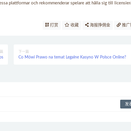
ssa plattformar och rekommenderar spelare att hålla sig till licensie
打赏
收藏
海报挣佣金
推广
篇
下一篇
os
Co Mówi Prawo na temat Legalne Kasyno W Polsce Online?