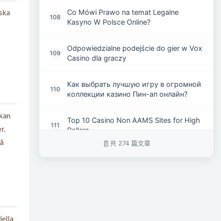
Co Mówi Prawo na temat Legalne
nska
108
Kasyno W Polsce Online?
Odpowiedzialne podejście do gier w Vox
109
Casino dla graczy
Как выбрать лучшую игру в огромной
110
коллекции казино Пин-ап онлайн?
 kan
Top 10 Casino Non AAMS Sites for High
111
r.
Rollers
på
共 274 篇文章
Top 10 Casino Non AAMS Sites for High
112
Rollers
Casino Online Non AAMS: Opportunità di
113
Affiliate Marketing
iella