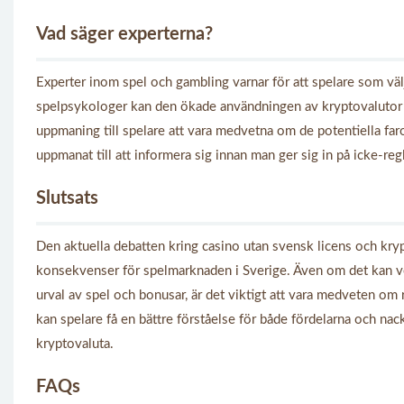
Vad säger experterna?
Experter inom spel och gambling varnar för att spelare som välj
spelpsykologer kan den ökade användningen av kryptovalutor sk
uppmaning till spelare att vara medvetna om de potentiella faro
uppmanat till att informera sig innan man ger sig in på icke-reg
Slutsats
Den aktuella debatten kring casino utan svensk licens och kry
konsekvenser för spelmarknaden i Sverige. Även om det kan verka
urval av spel och bonusar, är det viktigt att vara medveten om
kan spelare få en bättre förståelse för både fördelarna och na
kryptovaluta.
FAQs