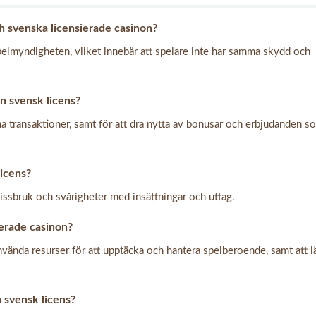
ch svenska licensierade casinon?
pelmyndigheten, vilket innebär att spelare inte har samma skydd och
n svensk licens?
a transaktioner, samt för att dra nytta av bonusar och erbjudanden s
licens?
lmissbruk och svårigheter med insättningar och uttag.
lerade casinon?
vända resurser för att upptäcka och hantera spelberoende, samt att l
 svensk licens?