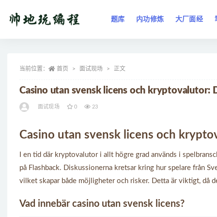
题库
内功修炼
大厂面经
全部
当前位置：
首页
面试现场
正文
Casino utan svensk licens och kryptovalutor: 
面试现场
0
23
Casino utan svensk licens och krypto
I en tid där kryptovalutor i allt högre grad används i spelbrans
på Flashback. Diskussionerna kretsar kring hur spelare från Sver
vilket skapar både möjligheter och risker. Detta är viktigt, då 
Vad innebär casino utan svensk licens?