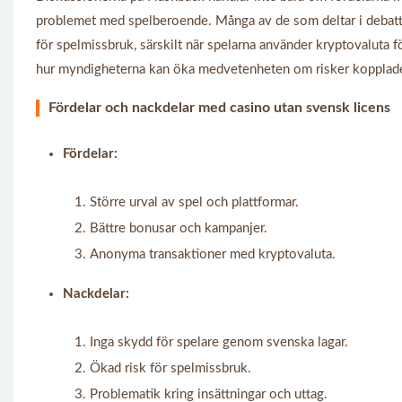
problemet med spelberoende. Många av de som deltar i debatten
för spelmissbruk, särskilt när spelarna använder kryptovaluta fö
hur myndigheterna kan öka medvetenheten om risker kopplade t
Fördelar och nackdelar med casino utan svensk licens
Fördelar:
Större urval av spel och plattformar.
Bättre bonusar och kampanjer.
Anonyma transaktioner med kryptovaluta.
Nackdelar:
Inga skydd för spelare genom svenska lagar.
Ökad risk för spelmissbruk.
Problematik kring insättningar och uttag.