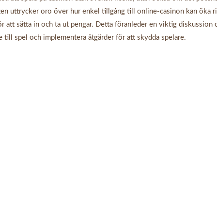
 uttrycker oro över hur enkel tillgång till online-casinon kan öka r
r att sätta in och ta ut pengar. Detta föranleder en viktig diskussion
ill spel och implementera åtgärder för att skydda spelare.