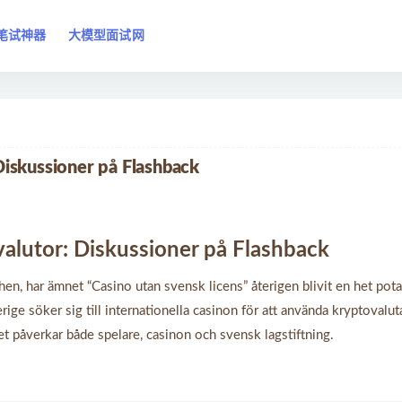
笔试神器
大模型面试网
Diskussioner på Flashback
valutor: Diskussioner på Flashback
chen, har ämnet “Casino utan svensk licens” återigen blivit en het pota
ige söker sig till internationella casinon för att använda kryptovalut
det påverkar både spelare, casinon och svensk lagstiftning.