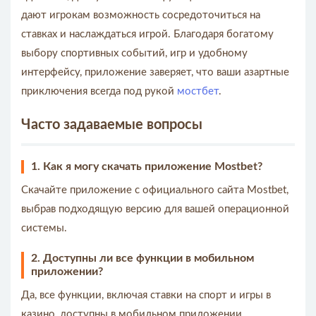
дают игрокам возможность сосредоточиться на
ставках и наслаждаться игрой. Благодаря богатому
выбору спортивных событий, игр и удобному
интерфейсу, приложение заверяет, что ваши азартные
приключения всегда под рукой
мостбет
.
Часто задаваемые вопросы
1. Как я могу скачать приложение Mostbet?
Скачайте приложение с официального сайта Mostbet,
выбрав подходящую версию для вашей операционной
системы.
2. Доступны ли все функции в мобильном
приложении?
Да, все функции, включая ставки на спорт и игры в
казино, доступны в мобильном приложении.