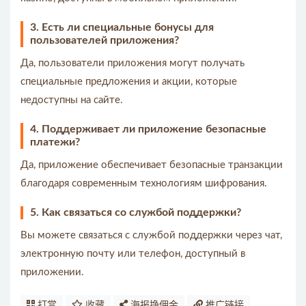
3. Есть ли специальные бонусы для
пользователей приложения?
Да, пользователи приложения могут получать
специальные предложения и акции, которые
недоступны на сайте.
4. Поддерживает ли приложение безопасные
платежи?
Да, приложение обеспечивает безопасные транзакции
благодаря современным технологиям шифрования.
5. Как связаться со службой поддержки?
Вы можете связаться с службой поддержки через чат,
электронную почту или телефон, доступный в
приложении.
打赏
收藏
海报挣佣金
推广链接