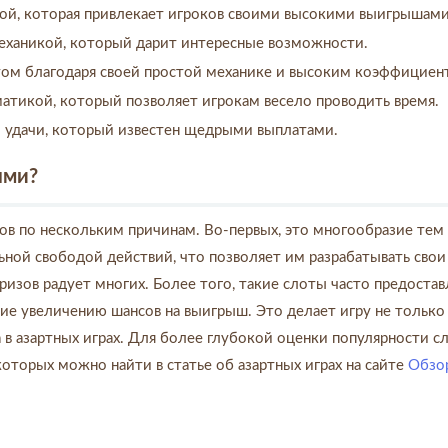
кой, которая привлекает игроков своими высокими выигрышами
еханикой, который дарит интересные возможности.
том благодаря своей простой механике и высоким коэффициен
атикой, который позволяет игрокам весело проводить время.
и удачи, который известен щедрыми выплатами.
ыми?
ов по нескольким причинам. Во-первых, это многообразие тем
ной свободой действий, что позволяет им разрабатывать свои
изов радует многих. Более того, такие слоты часто предоста
е увеличению шансов на выигрыш. Это делает игру не только
 в азартных играх. Для более глубокой оценки популярности с
оторых можно найти в статье об азартных играх на сайте
Обзо