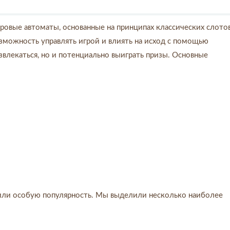
ровые автоматы, основанные на принципах классических слотов
можность управлять игрой и влиять на исход с помощью
звлекаться, но и потенциально выиграть призы. Основные
чили особую популярность. Мы выделили несколько наиболее