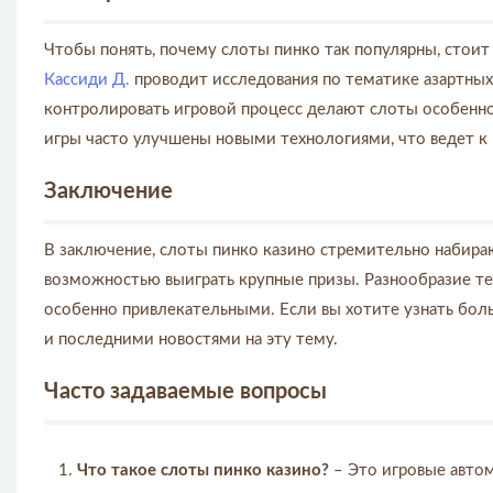
Чтобы понять, почему слоты пинко так популярны, стоит
Кассиди Д.
проводит исследования по тематике азартных 
контролировать игровой процесс делают слоты особенно
игры часто улучшены новыми технологиями, что ведет к
Заключение
В заключение, слоты пинко казино стремительно набираю
возможностью выиграть крупные призы. Разнообразие те
особенно привлекательными. Если вы хотите узнать бол
и последними новостями на эту тему.
Часто задаваемые вопросы
Что такое слоты пинко казино?
– Это игровые автом