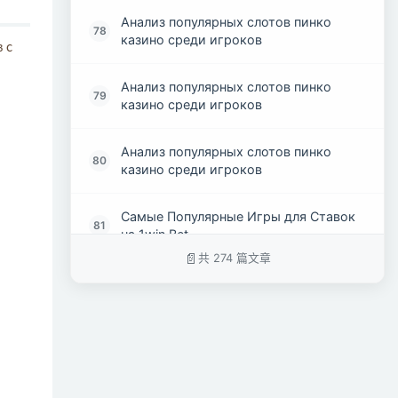
Анализ популярных слотов пинко
78
казино среди игроков
 с
Анализ популярных слотов пинко
79
казино среди игроков
Анализ популярных слотов пинко
80
казино среди игроков
Самые Популярные Игры для Ставок
81
на 1win Bet
共 274 篇文章
Sichere nicht lizenzierte Wettanbieter in
82
Deutschland: Worauf zu achten?
Пинко казино официальный сайт: как
83
избежать мошенничества