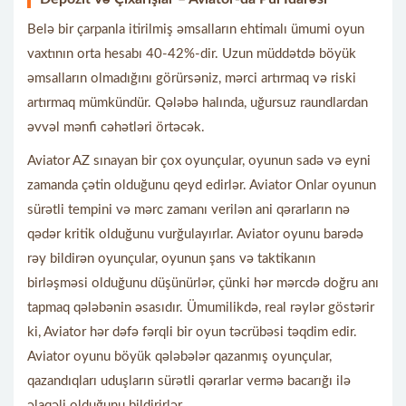
Belə bir çarpanla itirilmiş əmsalların ehtimalı ümumi oyun
vaxtının orta hesabı 40-42%-dir. Uzun müddətdə böyük
əmsalların olmadığını görürsəniz, mərci artırmaq və riski
artırmaq mümkündür. Qələbə halında, uğursuz raundlardan
əvvəl mənfi cəhətləri örtəcək.
Aviator AZ sınayan bir çox oyunçular, oyunun sadə və eyni
zamanda çətin olduğunu qeyd edirlər. Aviator Onlar oyunun
sürətli tempini və mərc zamanı verilən ani qərarların nə
qədər kritik olduğunu vurğulayırlar. Aviator oyunu barədə
rəy bildirən oyunçular, oyunun şans və taktikanın
birləşməsi olduğunu düşünürlər, çünki hər mərcdə doğru anı
tapmaq qələbənin əsasıdır. Ümumilikdə, real rəylər göstərir
ki, Aviator hər dəfə fərqli bir oyun təcrübəsi təqdim edir.
Aviator oyunu böyük qələbələr qazanmış oyunçular,
qazandıqları uduşların sürətli qərarlar vermə bacarığı ilə
əlaqəli olduğunu bildirirlər.