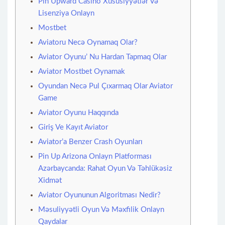
Pin Upward Casino Xüsusiyyətlər Və
Lisenziya Onlayn
Mostbet
Aviatoru Necə Oynamaq Olar?
Aviator Oyunu’ Nu Hardan Tapmaq Olar
Aviator Mostbet Oynamak
Oyundan Necə Pul Çıxarmaq Olar Aviator
Game
Aviator Oyunu Haqqında
Giriş Ve Kayıt Aviator
Aviator’a Benzer Crash Oyunları
Pin Up Arizona Onlayn Platforması
Azərbaycanda: Rahat Oyun Və Təhlükəsiz
Xidmət
Aviator Oyununun Algoritması Nedir?
Məsuliyyətli Oyun Və Məxfilik Onlayn
Qaydalar