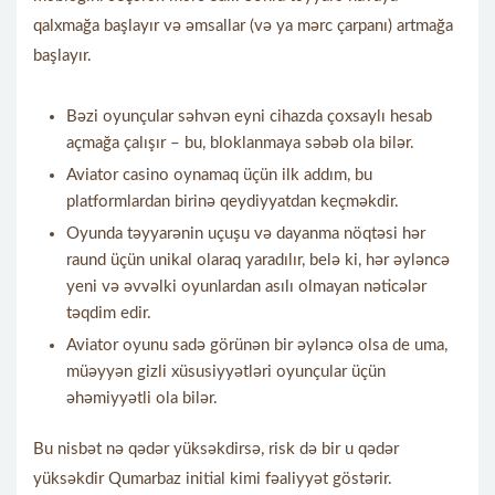
qalxmağa başlayır və əmsallar (və ya mərc çarpanı) artmağa
başlayır.
Bəzi oyunçular səhvən eyni cihazda çoxsaylı hesab
açmağa çalışır – bu, bloklanmaya səbəb ola bilər.
Aviator casino oynamaq üçün ilk addım, bu
platformlardan birinə qeydiyyatdan keçməkdir.
Oyunda təyyarənin uçuşu və dayanma nöqtəsi hər
raund üçün unikal olaraq yaradılır, belə ki, hər əyləncə
yeni və əvvəlki oyunlardan asılı olmayan nəticələr
təqdim edir.
Aviator oyunu sadə görünən bir əyləncə olsa de uma,
müəyyən gizli xüsusiyyətləri oyunçular üçün
əhəmiyyətli ola bilər.
Bu nisbət nə qədər yüksəkdirsə, risk də bir u qədər
yüksəkdir Qumarbaz initial kimi fəaliyyət göstərir.