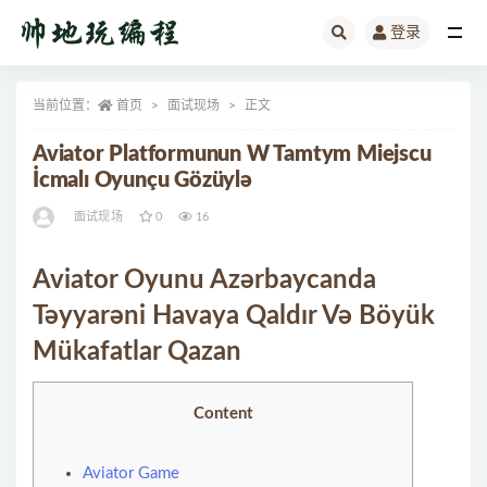
登录
全部
当前位置：
首页
面试现场
正文
Aviator Platformunun W Tamtym Miejscu
İcmalı Oyunçu Gözüylə
面试现场
0
16
Aviator Oyunu Azərbaycanda
Təyyarəni Havaya Qaldır Və Böyük
Mükafatlar Qazan
Content
Aviator Game