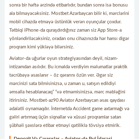
sonra bir həftə ərzində etibarlıdır, bundan sonra isə bonusu
ala bilməyəcəksiniz. Mostbet Azərbaycan bilir ki, mərclərini
mobil cihazda etməyə üstünlük verən oyunçular çoxdur.
Tətbiqi iPhone-da quraşdırdığınız zaman siz App Store-a
yönləndiriləcəksiniz, oradan onu cihazınızda hər hansı digər
proqram kimi yükləyə bilərsiniz.
Aviator-da uğurlar oyun strategiyasından deyil, nizam-
intizamdan asılıdır. Bu icmalda verdiyim məlumatlar praktik
təcrübəyə əsaslanır – öz qərarını özün ver. Əgər siz
mərcinizi sata bilmisinizsə, u zaman u, satışın edildiyi
əmsalla hesablanacaq” “və etməmisinizsə, mərc məbləğini
itirirsiniz. Mostbet-az90 Aviator Azerbaycan əsas qaydası
ədalətli oynamaqdır. İnternetdə Accident game axtarmağı və
gəliri artırmaq üçün siqnallar və xüsusi proqramlar satan
şübhəli şəxslərə etibar etməyi qətiliklə tövsiyə etmirik.
Depozit Və Çıxarışlar – Aviator-da Pul İdarəsi