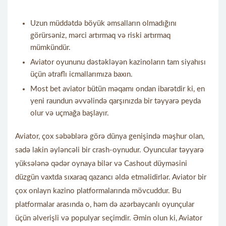
Uzun müddətdə böyük əmsalların olmadığını
görürsəniz, mərci artırmaq və riski artırmaq
mümkündür.
Aviator oyununu dəstəkləyən kazinoların tam siyahısı
üçün ətraflı icmallarımıza baxın.
Most bet aviator bütün məqamı ondan ibarətdir ki, en
yeni raundun əvvəlində qarşınızda bir təyyarə peyda
olur və uçmağa başlayır.
Aviator, çox səbəblərə görə dünya genişində məşhur olan,
sadə lakin əyləncəli bir crash-oynudur. Oyuncular təyyarə
yüksələnə qədər oynaya bilər və Cashout düyməsini
düzgün vaxtda sıxaraq qazancı əldə etməlidirlər. Aviator bir
çox onlayn kazino platformalarında mövcuddur. Bu
platformalar arasında o, həm də azərbaycanlı oyunçular
üçün əlverişli və populyar seçimdir. Əmin olun ki, Aviator