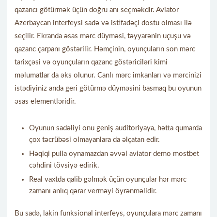
qazancı götürmək üçün doğru anı seçməkdir. Aviator
Azerbaycan interfeysi sadə və istifadəçi dostu olması ilə
seçilir. Ekranda əsas mərc düyməsi, təyyarənin uçuşu və
qazanc çarpanı göstərilir. Həmçinin, oyunçuların son mərc
tarixçəsi və oyunçuların qazanc göstəriciləri kimi
məlumatlar da əks olunur. Canlı mərc imkanları və mərcinizi
istədiyiniz anda geri götürmə düyməsini basmaq bu oyunun
əsas elementləridir.
Oyunun sadəliyi onu geniş auditoriyaya, hətta qumarda
çox təcrübəsi olmayanlara da əlçatan edir.
Həqiqi pulla oynamazdan əvvəl aviator demo mostbet
cəhdini tövsiyə edirik.
Real vaxtda qalib gəlmək üçün oyunçular hər mərc
zamanı anlıq qərar verməyi öyrənməlidir.
Bu sadə, lakin funksional interfeys, oyunçulara mərc zamanı