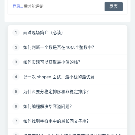
登录...
后才能评论
面试现场简介（必读）
1
如何判断一个数是否在40亿个整数中？
2
如何实现可以获取最小值的栈？
3
记一次 shopee 面试：最小栈的最优解
4
为什么要分稳定排序和非稳定排序？
5
如何编程解决华容道问题？
6
如何找到字符串中的最长回文子串？
7