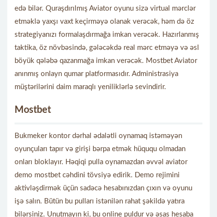
edə bilər. Quraşdırılmış Aviator oyunu sizə virtual mərclər
etməklə yaxşı vaxt keçirməyə olanak verəcək, həm də öz
strategiyanızı formalaşdırmağa imkan verəcək. Hazırlanmış
taktika, öz növbəsində, gələcəkdə real mərc etməyə və əsl
böyük qələbə qazanmağa imkan verəcək. Mostbet Aviator
anınmış onlayn qumar platformasıdır. Administrasiya
müştərilərini daim maraqlı yeniliklərlə sevindirir.
Mostbet
Bukmeker kontor dərhal ədalətli oynamaq istəməyən
oyunçuları tapır və girişi bərpa etmək hüququ olmadan
onları bloklayır. Həqiqi pulla oynamazdan əvvəl aviator
demo mostbet cəhdini tövsiyə edirik. Demo rejimini
aktivləşdirmək üçün sadəcə hesabınızdan çıxın və oyunu
işə salın. Bütün bu pulları istənilən rahat şəkildə yatıra
bilərsiniz. Unutmayın ki, bu online puldur və əsas hesaba