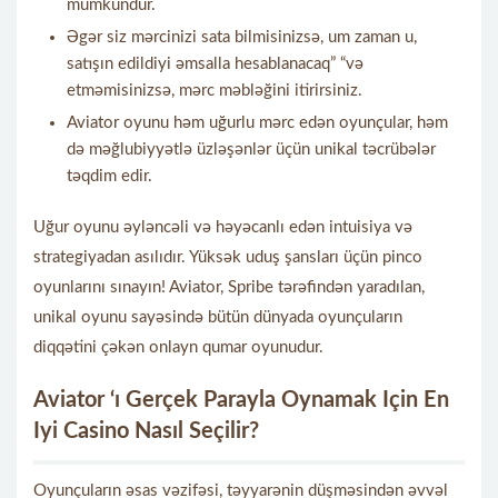
mümkündür.
Əgər siz mərcinizi sata bilmisinizsə, um zaman u,
satışın edildiyi əmsalla hesablanacaq” “və
etməmisinizsə, mərc məbləğini itirirsiniz.
Aviator oyunu həm uğurlu mərc edən oyunçular, həm
də məğlubiyyətlə üzləşənlər üçün unikal təcrübələr
təqdim edir.
Uğur oyunu əyləncəli və həyəcanlı edən intuisiya və
strategiyadan asılıdır. Yüksək uduş şansları üçün pinco
oyunlarını sınayın! Aviator, Spribe tərəfindən yaradılan,
unikal oyunu sayəsində bütün dünyada oyunçuların
diqqətini çəkən onlayn qumar oyunudur.
Aviator ‘ı Gerçek Parayla Oynamak Için En
Iyi Casino Nasıl Seçilir?
Oyunçuların əsas vəzifəsi, təyyarənin düşməsindən əvvəl