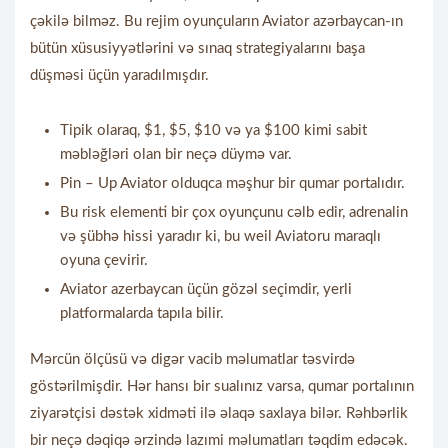
çəkilə bilməz. Bu rejim oyunçuların Aviator azərbaycan-ın
bütün xüsusiyyətlərini və sınaq strategiyalarını başa
düşməsi üçün yaradılmışdır.
Tipik olaraq, $1, $5, $10 və ya $100 kimi sabit
məbləğləri olan bir neçə düymə var.
Pin – Up Aviator olduqca məşhur bir qumar portalıdır.
Bu risk elementi bir çox oyunçunu cəlb edir, adrenalin
və şübhə hissi yaradır ki, bu weil Aviatoru maraqlı
oyuna çevirir.
Aviator azerbaycan üçün gözəl seçimdir, yerli
platformalarda tapıla bilir.
Mərcün ölçüsü və digər vacib məlumatlar təsvirdə
göstərilmişdir. Hər hansı bir sualınız varsa, qumar portalının
ziyarətçisi dəstək xidməti ilə əlaqə saxlaya bilər. Rəhbərlik
bir neçə dəqiqə ərzində lazımi məlumatları təqdim edəcək.