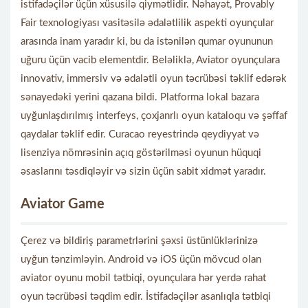
istifadəçilər üçün xüsusilə qiymətlidir. Nəhayət, Provably
Fair texnologiyası vasitəsilə ədalətlilik aspekti oyunçular
arasında inam yaradır ki, bu da istənilən qumar oyununun
uğuru üçün vacib elementdir. Beləliklə, Aviator oyunçulara
innovativ, immersiv və ədalətli oyun təcrübəsi təklif edərək
sənayedəki yerini qazana bildi. Platforma lokal bazara
uyğunlaşdırılmış interfeys, çoxjanrlı oyun kataloqu və şəffaf
qaydalar təklif edir. Curacao reyestrində qeydiyyat və
lisenziya nömrəsinin açıq göstərilməsi oyunun hüquqi
əsaslarını təsdiqləyir və sizin üçün sabit xidmət yaradır.
Aviator Game
Çerez və bildiriş parametrlərini şəxsi üstünlüklərinizə
uyğun tənzimləyin. Android və iOS üçün mövcud olan
aviator oyunu mobil tətbiqi, oyunçulara hər yerdə rahat
oyun təcrübəsi təqdim edir. İstifadəçilər asanlıqla tətbiqi