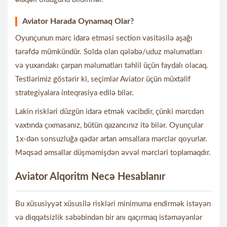
Aviator Harada Oynamaq Olar?
Oyunçunun mərc idarə etməsi section vasitəsilə aşağı
tərəfdə mümkündür. Solda olan qələbə/uduz məlumatları
və yuxarıdakı çarpan məlumatları təhlil üçün faydalı olacaq.
Testlərimiz göstərir ki, seçimlər Aviator üçün müxtəlif
strategiyalara inteqrasiya edilə bilər.
Lakin riskləri düzgün idarə etmək vacibdir, çünki mərcdən
vaxtında çıxmasanız, bütün qazancınız itə bilər. Oyunçular
1x-dən sonsuzluğa qədər artan əmsallara mərclər qoyurlar.
Məqsəd əmsallar düşməmişdən əvvəl mərcləri toplamaqdır.
Aviator Alqoritm Necə Hesablanır
Bu xüsusiyyət xüsusilə riskləri minimuma endirmək istəyən
və diqqətsizlik səbəbindən bir anı qaçırmaq istəməyənlər