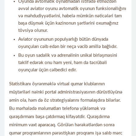
Oyunda avtomatik oynatmadan istifadə etməzdən
əvvəl aviator oyunu avtomatik oyunun funksionallığını
və məhdudiyyətlərini, habelə mümkün nəticələri tam
başa düşmək üçün kazinonun şərtlərini oxumağınız
tövsiyə olunur.
Aviator oyununun populyarlığı bütün dünyada
oyunçuları cəlb edən bir neçə vacib amillə bağlıdır.
Bu oyun sadəlik və adrenalinin unikal birləşməsini
təklif edərək onu həm yeni, həm də təcrübəli
oyunçular üçün cəlbedici edir.
Statistikanı öyrənməklə virtual qumar klublarının
müştəriləri nəinki portal administrasiyasının dürüstlüyünə
əmin ola, həm də öz strategiyalarını formalaşdıra bilərlər.
Bu mərhələdə məlumatları telefona yükləmək və
quraşdırmanı başa çatdırmaq kifayətdir. Quraşdırma
minimum vaxt aparacaq. Görülən hərəkətlərdən sonra
qumar proqramlarının pərəstişkarı proqramı işə salıb mərc