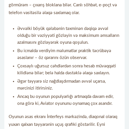
görmürəm – çıxarış bloklana bilər. Canlı söhbət, e-poçt və
telefon vasitəsilə əlaqə saxlamaq olar.
Əvvəlki böyük qələbənin təxminən dəqiqə əvvəl
olduğu bir vəziyyəti gözləyin və maksimum əmsalların
azalmasını gözləyərək oyuna qoşulun.
Bu icmalda verdiyim məlumatlar praktik təcrübəyə
əsaslanır – öz qərarını özün observar.
Çoxsaylı uğursuz cəhdlərdən sonra hesab müvəqqəti
kilidlənə bilər; belə halda dəstəklə əlaqə saxlayın.
Əgər təyyarə siz nağdlaşdırmadan əvvəl uçarsa,
mərcinizi itirirsiniz.
Ancaq bu oyunun populyarlığı artmaqda davam edir,
ona görə ki, Aviator oyununu oynamaq çox asandır.
Oyunun əsas ekranı İnterfeys mərkəzində, diaqonal olaraq
yuxarı qalxan təyyarənin uçuş qrafiki göstərilir. Eyni