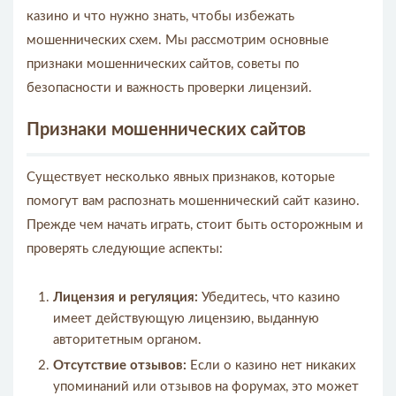
казино и что нужно знать, чтобы избежать
мошеннических схем. Мы рассмотрим основные
признаки мошеннических сайтов, советы по
безопасности и важность проверки лицензий.
Признаки мошеннических сайтов
Существует несколько явных признаков, которые
помогут вам распознать мошеннический сайт казино.
Прежде чем начать играть, стоит быть осторожным и
проверять следующие аспекты:
Лицензия и регуляция:
Убедитесь, что казино
имеет действующую лицензию, выданную
авторитетным органом.
Отсутствие отзывов:
Если о казино нет никаких
упоминаний или отзывов на форумах, это может