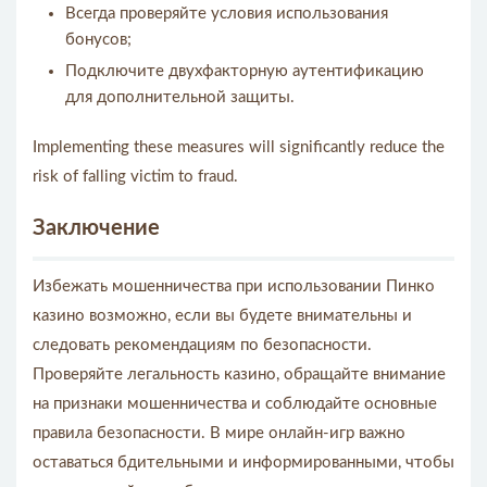
Всегда проверяйте условия использования
бонусов;
Подключите двухфакторную аутентификацию
для дополнительной защиты.
Implementing these measures will significantly reduce the
risk of falling victim to fraud.
Заключение
Избежать мошенничества при использовании Пинко
казино возможно, если вы будете внимательны и
следовать рекомендациям по безопасности.
Проверяйте легальность казино, обращайте внимание
на признаки мошенничества и соблюдайте основные
правила безопасности. В мире онлайн-игр важно
оставаться бдительными и информированными, чтобы