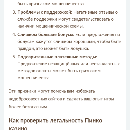
быть признаком мошенничества.
Проблемы с поддержкой:
Негативные отзывы о
службе поддержки могут свидетельствовать о
наличии мошеннической схемы.
Слишком большие бонусы:
Если предложения по
бонусам кажутся слишком хорошими, чтобы быть
правдой, это может быть ловушка.
Подозрительные платежные методы:
Предпочтение незащищённых или нестандартных
методов оплаты может быть признаком
мошенничества.
Эти признаки могут помочь вам избежать
недобросовестных сайтов и сделать ваш опыт игры
более безопасным.
Как проверить легальность Пинко
казино