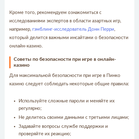
Кроме того, рекомендуем ознакомиться с
исследованиями экспертов в области азартных игр,
например,
гэмблинг-исследователь Донн Перри
,
который делится важными инсайтами о безопасности
онлайн-казино.
Советы по безопасности при игре в онлайн-
казино
Для максимальной безопасности при игре в Пинко
казино следует соблюдать некоторые общие правила:
Используйте сложные пароли и меняйте их
регулярно;
Не делитесь своими данными с третьими лицами;
Задавайте вопросы службе поддержки и
проверяйте их реакцию;