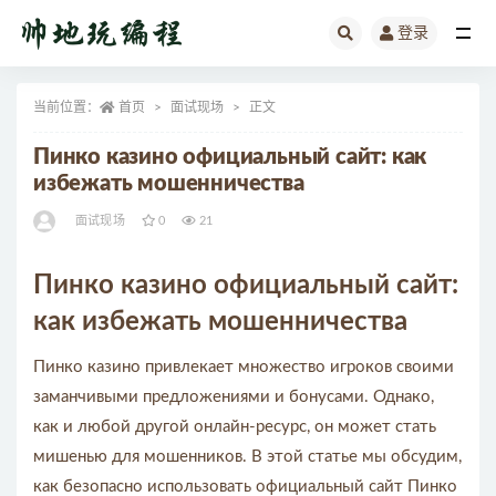
登录
全部
当前位置：
首页
面试现场
正文
Пинко казино официальный сайт: как
избежать мошенничества
面试现场
0
21
Пинко казино официальный сайт:
как избежать мошенничества
Пинко казино привлекает множество игроков своими
заманчивыми предложениями и бонусами. Однако,
как и любой другой онлайн-ресурс, он может стать
мишенью для мошенников. В этой статье мы обсудим,
как безопасно использовать официальный сайт Пинко