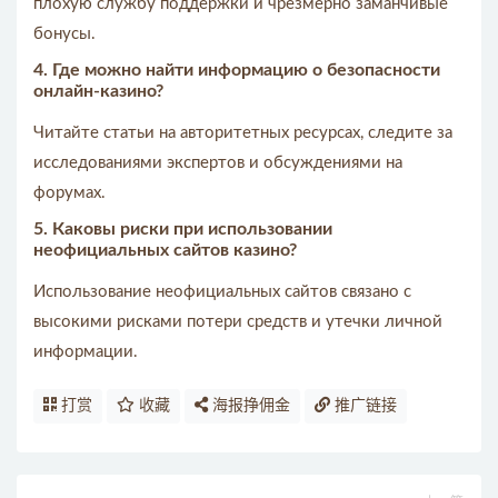
плохую службу поддержки и чрезмерно заманчивые
бонусы.
4. Где можно найти информацию о безопасности
онлайн-казино?
Читайте статьи на авторитетных ресурсах, следите за
исследованиями экспертов и обсуждениями на
форумах.
5. Каковы риски при использовании
неофициальных сайтов казино?
Использование неофициальных сайтов связано с
высокими рисками потери средств и утечки личной
информации.
打赏
收藏
海报挣佣金
推广链接